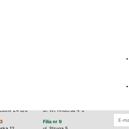
.com
Sprawdź dostępność tytułu w katalogu KBP
ówki KBP
News
teka Główna
Zasubs
lonii 1
czemu 
poinfo
 1
Filia nr 8
wydarz
nedów 24 B/8
ul. Wł. Andersa 4-6
E-mail
 3
Filia nr 9
ńska 12
ul. Struga 5