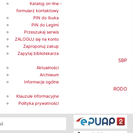
Katalog on-line -
formularz kontaktowy
PIN do Ibuka
PIN do Legimi
Przeszukaj serwis
ZALOGUJ się na konto
Zaproponuj zakup
Zapytaj bibliotekarza
SBP
Aktualności
letter
Archiwum
Informacje ogólne
krybuj nasz newsletter, dzięki
RODO
zawsze będziesz
Klauzule informacyjne
rmowany o nadchodzących
Polityka prywatności
eniach w Bibliotece.