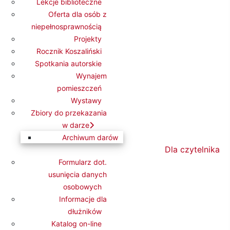
Lekcje biblioteczne
 a zarazem zaskakująco niezłomnej
Oferta dla osób z
a wydobyć siłę do działania i
niepełnosprawnością
 zanim Agatha Christie podbiła
Projekty
 się z największą z nich: jak
Rocznik Koszaliński
Spotkania autorskie
Wynajem
cza, z głową w chmurach, niepewna.
pomieszczeń
orką kryminałów, która patrzy na
Wystawy
Zbiory do przekazania
je imię? Kiedy Agatha napisała jego
w darze
rozpad małżeństwa? Wciągająca
Archiwum darów
órna, „Gazeta Wyborcza”
Dla czytelnika
Formularz dot.
usunięcia danych
osobowych
Informacje dla
dłużników
Katalog on-line