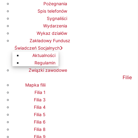
Pożegnania
Spis telefonów
Sygnaliści
Wydarzenia
Wykaz działów
Zakładowy Fundusz
- 18:00
Zapraszamy!
Świadczeń Socjalnych
Aktualności
Regulamin
Związki zawodowe
Filie
Mapka filii
Filia 1
Filia 3
Filia 4
Filia 5
Filia 6
Filia 8
Filia 9