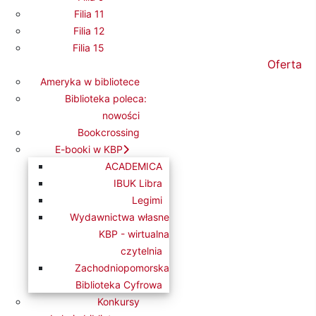
Filia 11
Filia 12
Filia 15
Oferta
Ameryka w bibliotece
Biblioteka poleca:
nowości
nału, była młodą kobietą, która
Bookcrossing
E-booki w KBP
ACADEMICA
cznego Archiego, ma wrażenie, że
IBUK Libra
terowie żyją długo i szczęśliwie.
Legimi
ozornie idealne małżeństwo
Wydawnictwa własne
rzyć się jednocześnie z bolesną
KBP - wirtualna
czytelnia
zyństwem i niepewną przyszłością.
Zachodniopomorska
m, zbieraniu materiałów do
Biblioteka Cyfrowa
o składać swoje życie.
Konkursy