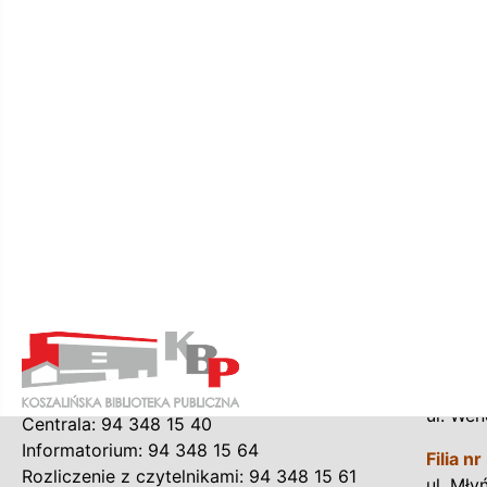
Liczba stron:
315, [5]
Źródło opisu
https://www.empik
Kontakt
Plac
Koszalińska Biblioteka Publiczna
Biblio
im. Joachima Lelewela
Plac Po
Plac Polonii 1, 75-415 Koszalin
Filia nr
ul. We
Centrala: 94 348 15 40
Informatorium: 94 348 15 64
Filia nr
Rozliczenie z czytelnikami: 94 348 15 61
ul. Mły