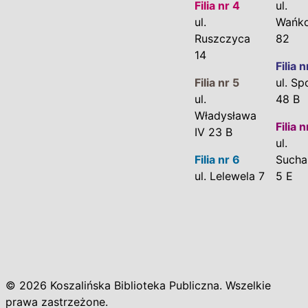
Filia nr 4
ul.
ul.
Wańk
Ruszczyca
82
14
Filia n
Filia nr 5
ul. Sp
ul.
48 B
Władysława
Filia n
IV 23 B
ul.
Filia nr 6
Sucha
ul. Lelewela 7
5 E
© 2026 Koszalińska Biblioteka Publiczna. Wszelkie
prawa zastrzeżone.