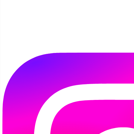
mandalowe w bibliotece
Szczegóły
Autor:
Kamila Tomaszewska
30 października 2025
Zapraszamy na kolejne spotkanie z mandalą
już 12.11 (środa) o godz.16.00-17.30.