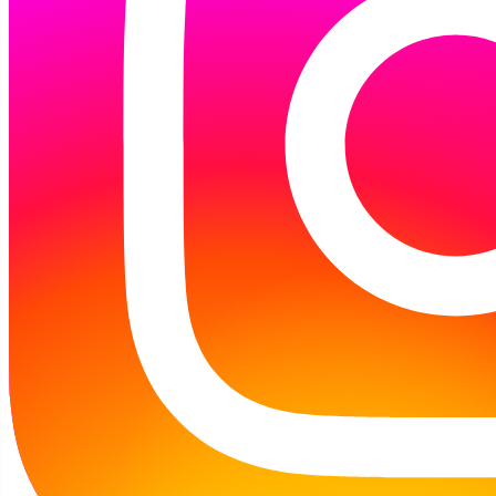
Na warsztaty obowiązują zapisy w bibliotece
lub pod nr tel. 94 348-15-75.
Zapraszamy!
Dzisiaj (06.08.2026 r.) Filia jest otwarta w
godzinach:
12:00 - 18:00
Profil na Facebooku