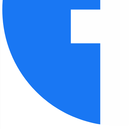
Czcionka
100
%
Wysokość linii
100
%
Odstęp liter
100
%
FILIA 3
Strona główna
Filia 3
Listopadowe warsztaty mandalowe w
bibliotece
Filia 3 - aktualności
Listopadowe warsztaty