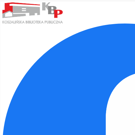
Ułatwienia dostępu
Odwróć kolory
Monochromatyczny
Ciemny kontrast
Jasny kontrast
Niskie nasycenie
Wysokie nasycenie
Zaznacz linki
Zaznacz nagłówki
Czytnik ekranu
Tryb czytania
Skalowanie treści
100
%