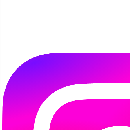
paczek
Szczegóły
Autor:
Marta Tomaszewska
20 maja 2026
Zbliża się Dzień Dziecka, a my już dziś
dzielimy się dobrem!
Podczas tegorocznej Nocy w Bibliotece w