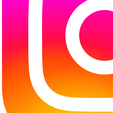
Bibliotece Głównej Koszalińskiej Biblioteki
Publicznej, członkowie Stowarzyszenie
Bibliotekarzy Polskich Koło nr 1 w Koszalinie
zorganizowali zbiórkę książek dla
mieszkańców dwóch Rodzinnych Domów
Dziecka – na Bajkowej i na Irysów – oraz dla
Domu Samotnej Matki.
Zebrane książki już w ostatni weekend
miesiąca trafią do dzieci dzięki wsparciu
Stowarzyszenia SuperBohaterowie Koszalin
W poniedziałkowy poranek do akcji dołączyli
osadzeni z Oddział Zewnętrzny w Koszalinie
Aresztu Śledczego w Koszalinie, którzy
pomogli spakować prezenty dla najmłodszych.
Nasi goście z Areszt Śledczy w Koszalinie
przynieśli również domki dla owadów, które z