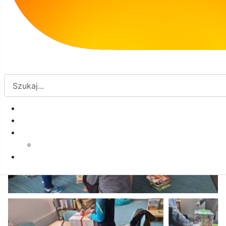
pewnością ucieszą dzieci!
Serdecznie dziękujemy wszystkim za
współpracę i wielkie serca!
Galeria: