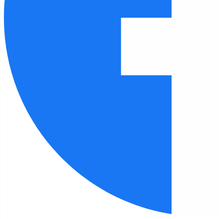
Czcionka
100
%
Wysokość linii
100
%
Odstęp liter
100
%
FILIA 12
Strona główna
Filia 12
Pomoc osadzonych w pakowaniu paczek
Filia 12 - aktualności
Pomoc osadzonych w pakowaniu