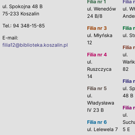
Filia nr 1
Filia 
ul. Spokojna 48 B
ul. Wenedów
ul. Wł
75-233 Koszalin
24 B/8
Ande
Tel.: 94 348-15-85
Filia nr 3
Filia 
ul. Młyńska
ul. S
E-mail:
12
filia12@biblioteka.koszalin.pl
Filia 
Filia nr 4
ul.
ul.
Wańk
Ruszczyca
82
14
Filia 
Filia nr 5
ul. S
ul.
48 B
Władysława
Filia 
IV 23 B
ul.
Filia nr 6
Such
ul. Lelewela 7
5 E