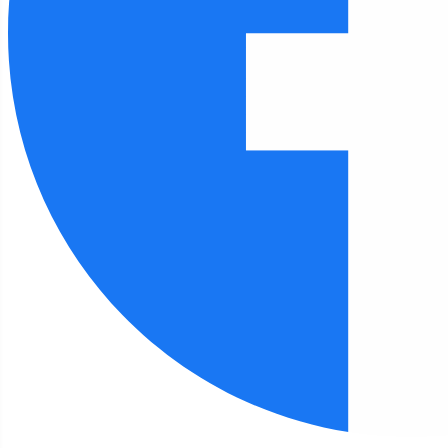
Czcionka
100
%
Wysokość linii
100
%
Odstęp liter
100
%
FILIA 3
Strona główna
Filia 3
Kalendarz wydarzeń
Spotkanie z przedszkolakami Przedszkola nr
19
Filia 3 - kalendarz wydarzeń
Rok
Miesiąc
Tydzień
Dzień
Przejdź do miesiąca