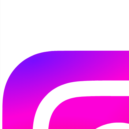
Szukaj
Przejdź do miesiąca
Spotkanie z przedszkolakami Przedszkola nr 19
Kategoria: Filia 3
Data:
Czwartek 27 Listopad 2025, 10:30 - 11:30
Spotkanie z przedszkolakami Przedszkola nr 19/ gr. 6
latków- Tuwim
Miejsce:
Filia nr 3
Zapraszamy!
Dzisiaj (06.08.2026 r.) Filia jest otwarta w
godzinach:
12:00 - 18:00