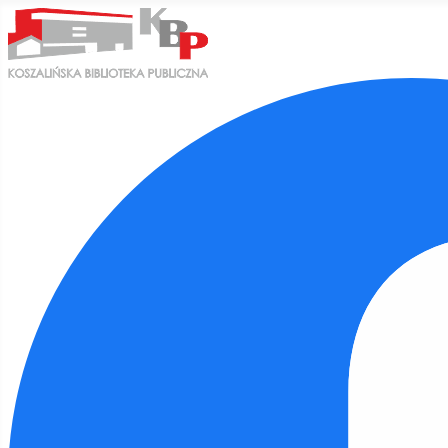
Ułatwienia dostępu
Odwróć kolory
Monochromatyczny
Ciemny kontrast
Jasny kontrast
Niskie nasycenie
Wysokie nasycenie
Zaznacz linki
Zaznacz nagłówki
Czytnik ekranu
Tryb czytania
Skalowanie treści
100
%