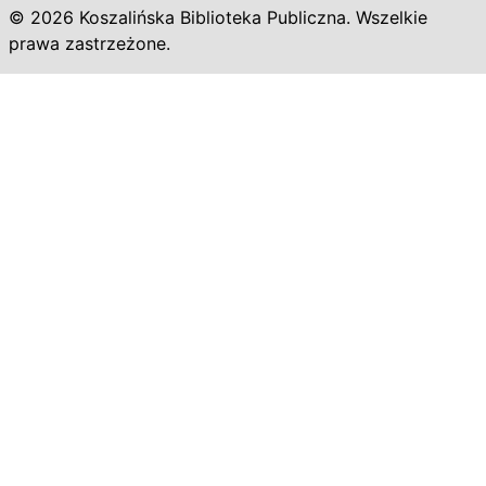
© 2026 Koszalińska Biblioteka Publiczna. Wszelkie
prawa zastrzeżone.