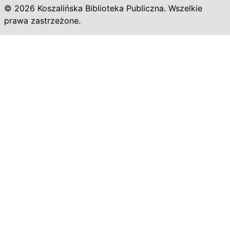
© 2026 Koszalińska Biblioteka Publiczna. Wszelkie
prawa zastrzeżone.