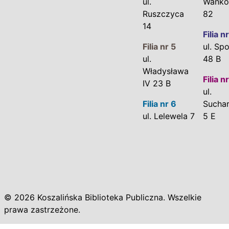
ul.
Wańko
Ruszczyca
82
14
Filia n
Filia nr 5
ul. Sp
ul.
48 B
Władysława
Filia n
IV 23 B
ul.
Filia nr 6
Suchar
ul. Lelewela 7
5 E
© 2026 Koszalińska Biblioteka Publiczna. Wszelkie
prawa zastrzeżone.