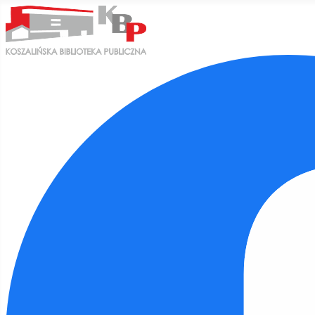
Ułatwienia dostępu
Odwróć kolory
Monochromatyczny
Ciemny kontrast
Jasny kontrast
Niskie nasycenie
Wysokie nasycenie
Zaznacz linki
Zaznacz nagłówki
Czytnik ekranu
Tryb czytania
Skalowanie treści
100
%