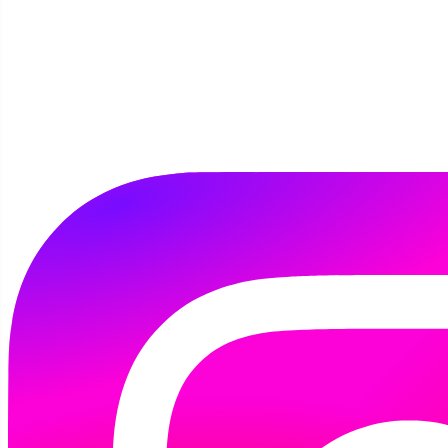
Szanowni Państwo,
przedstawiam
Jakuba Burdeckiego,
który dzięki swojemu zamiłowaniu do książek