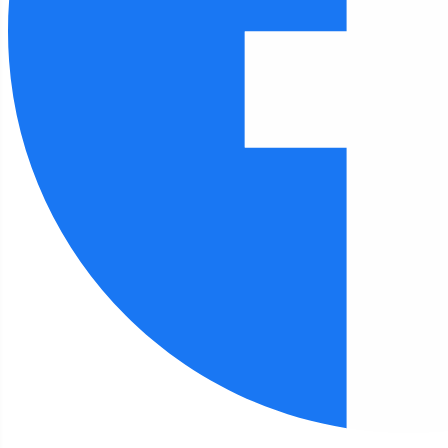
Czcionka
100
%
Wysokość linii
100
%
Odstęp liter
100
%
FILIA 1
Strona główna
Filia 1
DYPLOM!
Filia 1 - aktualności
DYPLOM!
Szczegóły
Autor:
Małgorzata Trulka
02 grudnia 2024