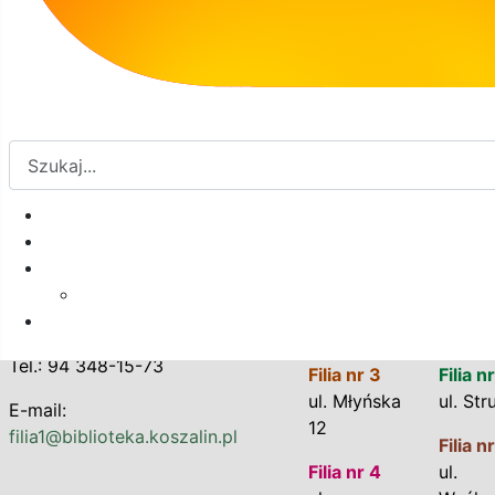
10:00 - 16:00
Kontakt
Placówki KBP
Filia nr 1
Biblioteka Główna
Koszalińskiej Biblioteki
Plac Polonii 1
Publicznej
Filia nr 1
Filia n
ul. Wenedów 24 B/8
ul. Wenedów
ul. Wł.
75-847 Koszalin
24 B/8
Ander
Tel.: 94 348-15-73
Filia nr 3
Filia n
ul. Młyńska
ul. Str
E-mail:
12
filia1@biblioteka.koszalin.pl
Filia n
Filia nr 4
ul.