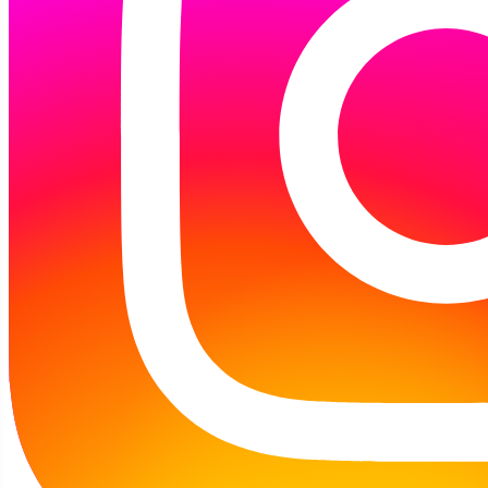
zdobył właśnie dyplom w projekcie
"Mała
Książka Wielki Człowiek"
.
Gratulujemy!
Galeria:
Zapraszamy!
Dzisiaj (07.08.2026 r.) Filia jest otwarta w
godzinach: