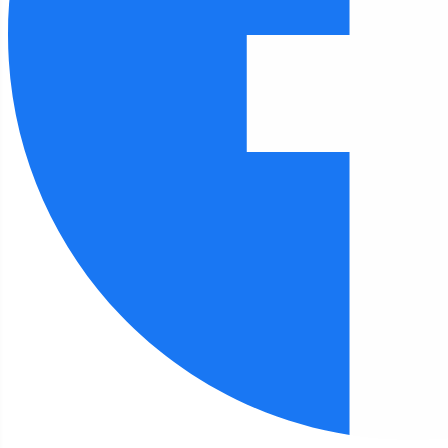
Czcionka
100
%
Wysokość linii
100
%
Odstęp liter
100
%
FILIA 11
Strona główna
Filia 11
Kalendarz wydarzeń
Filia 11 - kalendarz wydarzeń
Czerwiec,
2026
Rok
Miesiąc
Tydzień
Dzień
Przejdź do miesiąca