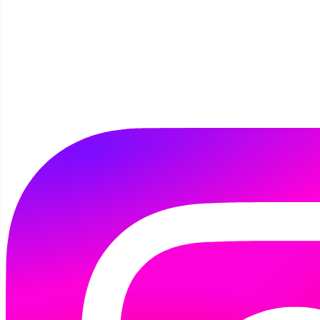
Szukaj
Przejdź do miesiąca
Maj
Czerwiec 2026
Lipiec
Poniedziałek
Wtorek
Środa
Czwartek
Piątek
Sobota
Niedziela
1
2