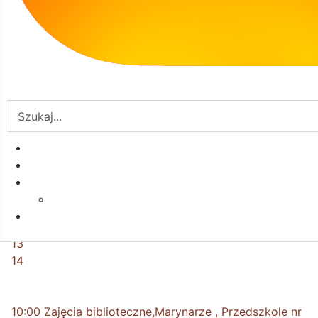
8
9
10
11
12
13
14
10:00 Zajęcia biblioteczne,Marynarze , Przedszkole nr