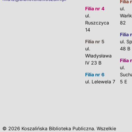
Filia 
Filia nr 4
ul.
ul.
Wańk
Ruszczyca
82
14
Filia 
Filia nr 5
ul. S
ul.
48 B
Władysława
Filia 
IV 23 B
ul.
Filia nr 6
Such
ul. Lelewela 7
5 E
© 2026 Koszalińska Biblioteka Publiczna. Wszelkie