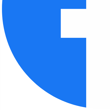
Czcionka
100
%
Wysokość linii
100
%
Odstęp liter
100
%
FILIA 12
Strona główna
Filia 12
Kalendarz wydarzeń
Filia 12 - kalendarz wydarzeń
Kwiecień,
2026
Rok
Miesiąc
Tydzień
Dzień
Przejdź do miesiąca