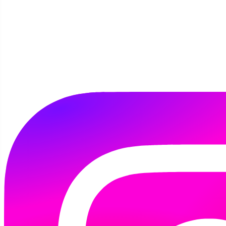
Szukaj
Przejdź do miesiąca
Marzec
Kwiecień 2026
Maj
Poniedziałek
Wtorek
Środa
Czwartek
Piątek
Sobota
Niedziela
30
31