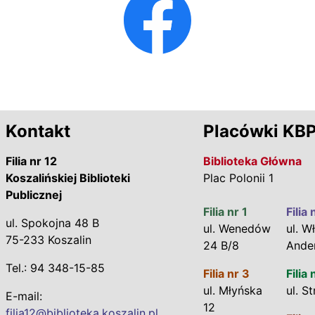
Kontakt
Placówki KB
Filia nr 12
Biblioteka Główna
Koszalińskiej Biblioteki
Plac Polonii 1
Publicznej
Filia nr 1
Filia 
ul. Spokojna 48 B
ul. Wenedów
ul. Wł
75-233 Koszalin
24 B/8
Ande
Tel.: 94 348-15-85
Filia nr 3
Filia 
ul. Młyńska
ul. S
E-mail:
12
filia12@biblioteka.koszalin.pl