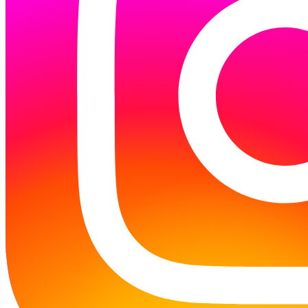
1
2
3
4
5
10:15 Wizyta klasy 3b ze Szkoły Podstawowej nr 5 w
Koszalinie
08:00 Międzynarodwy Dzień Książki i Praw autorskich:
Wizyta w Przedszkolu nr 7 w Koszalinie
10:15 Międzynarodowy Dzień Książki dla dzieci:
Wizyta 5-letnich "Motylków' z Przedszkola nr 13 w