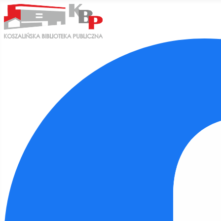
Ułatwienia dostępu
Odwróć kolory
Monochromatyczny
Ciemny kontrast
Jasny kontrast
Niskie nasycenie
Wysokie nasycenie
Zaznacz linki
Zaznacz nagłówki
Czytnik ekranu
Tryb czytania
Skalowanie treści
100
%