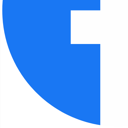
Czcionka
100
%
Wysokość linii
100
%
Odstęp liter
100
%
FILIA 12
Strona główna
Filia 12
Mała książka, Wielki człowiek
Filia 12 - aktualności
Mała książka, Wielki człowiek