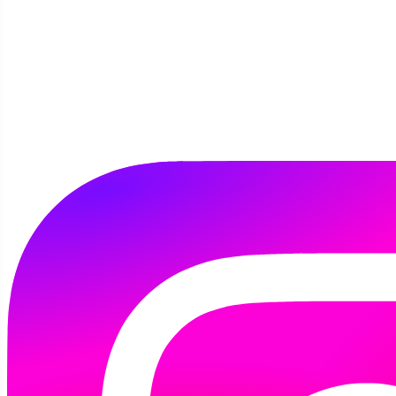
Szczegóły
Autor:
Marta Tomaszewska
22 listopada 2022
Miło nam, że do grona naszych czytelników
dołączyła sympatyczna Honorata, mała
miłośniczka książek
#malaksiazkawielkiczlowiek