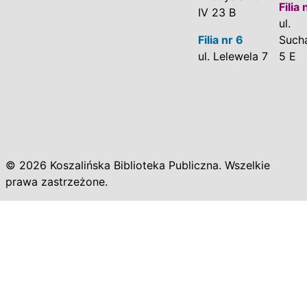
Filia 
IV 23 B
ul.
Filia nr 6
Such
ul. Lelewela 7
5 E
© 2026 Koszalińska Biblioteka Publiczna. Wszelkie
prawa zastrzeżone.