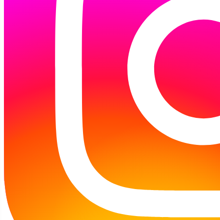
Dzisiaj (08.08.2026 r.) Filia jest
NIECZYNNA
Profil na Facebooku
Kontakt
Placówki KB