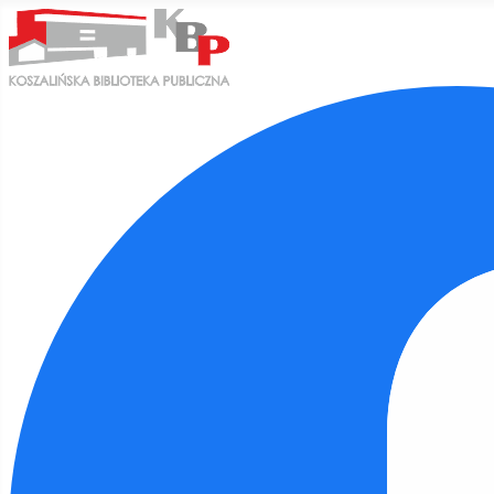
Ułatwienia dostępu
Odwróć kolory
Monochromatyczny
Ciemny kontrast
Jasny kontrast
Niskie nasycenie
Wysokie nasycenie
Zaznacz linki
Zaznacz nagłówki
Czytnik ekranu
Tryb czytania
Skalowanie treści
100
%