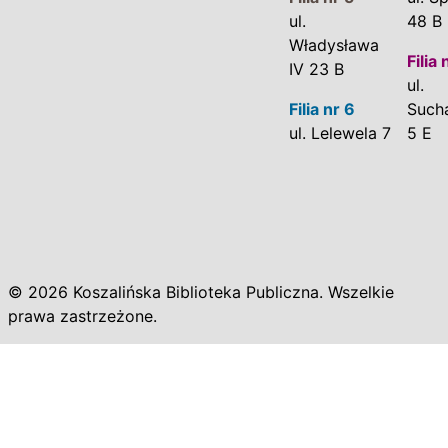
ul.
48 B
Władysława
Filia 
IV 23 B
ul.
Filia nr 6
Such
ul. Lelewela 7
5 E
© 2026 Koszalińska Biblioteka Publiczna. Wszelkie
prawa zastrzeżone.