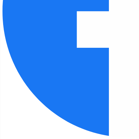
Czcionka
100
%
Wysokość linii
100
%
Odstęp liter
100
%
FILIA 12
Strona główna
Filia 12
Tydzień Czytania Dzieciom: Wizyta w żłobku
"Puchatek"
Filia 12 - aktualności
Tydzień Czytania Dzieciom: