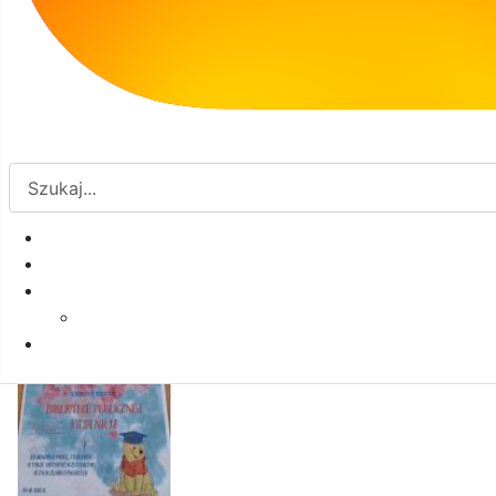
książek będzie w nich rosła i rozkwitała!
Galeria: