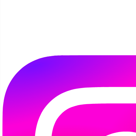
Wizyta w żłobku "Puchatek"
Szczegóły
Autor:
Marta Tomaszewska
04 czerwca 2025
Trwa Ogólnopolski Tydzień Czytania Dzieciom!
Z tej okazji odwiedziłyśmy żłobek "Puchatek"