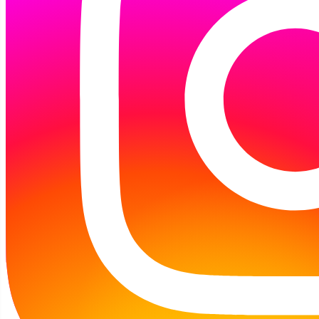
w Koszalinie.
Czytałyśmy maluchom opowiadanie "Żaba"
Jana Brzechwy, a dzieci z zaciekawieniem
odkrywały, co można robić w bibliotece i
przeglądały książki wypożyczone specjalnie na
tę okazję.
Na zakończenie wspólnie bawiliśmy się w
zagadki o zwierzątkach – śmiechu i radości
było co niemiara! W spotkaniu wzięły udział
obie grupy, łącznie czytałyśmy dla ponad
czterdziestu maluchów.
Byłyśmy wzruszone pięknymi
podziękowaniami od dzieci, opiekunek i
dyrekcji żłobka. Mamy nadzieję, że miłość do