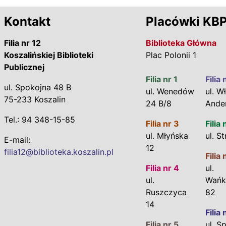
Kontakt
Placówki KB
Filia nr 12
Biblioteka Główna
Koszalińskiej Biblioteki
Plac Polonii 1
Publicznej
Filia nr 1
Filia 
ul. Spokojna 48 B
ul. Wenedów
ul. Wł
75-233 Koszalin
24 B/8
Ande
Tel.: 94 348-15-85
Filia nr 3
Filia 
ul. Młyńska
ul. S
E-mail:
12
filia12@biblioteka.koszalin.pl
Filia 
Filia nr 4
ul.
ul.
Wańk
Ruszczyca
82
14
Filia 
Filia nr 5
ul. S