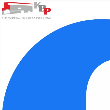
Ułatwienia dostępu
Odwróć kolory
Monochromatyczny
Ciemny kontrast
Jasny kontrast
Niskie nasycenie
Wysokie nasycenie
Zaznacz linki
Zaznacz nagłówki
Czytnik ekranu
Tryb czytania
Skalowanie treści
100
%