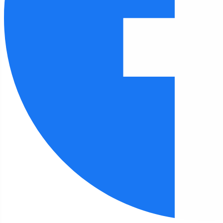
Czcionka
100
%
Wysokość linii
100
%
Odstęp liter
100
%
FILIA 12
Strona główna
Filia 12
Filia 12 - aktualności