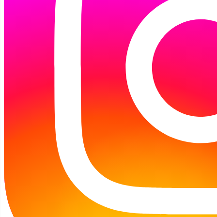
Zmiana obsady w naszej filii
Osadzeni z Aresztu Śledczego z wizytą