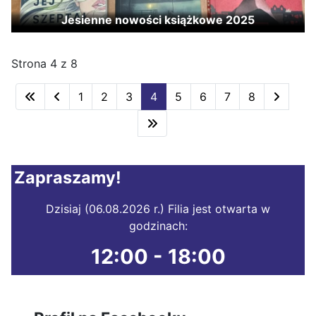
Jesienne nowości książkowe 2025
Strona 4 z 8
1
2
3
4
5
6
7
8
Zapraszamy!
Dzisiaj (06.08.2026 r.) Filia jest otwarta w
godzinach:
12:00 - 18:00