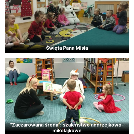
Święta Pana Misia
"Zaczarowana środa": szaleństwo andrzejkowo-
mikołajkowe