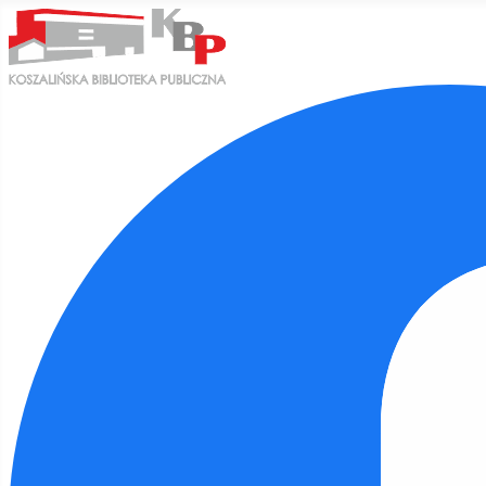
Ułatwienia dostępu
Odwróć kolory
Monochromatyczny
Ciemny kontrast
Jasny kontrast
Niskie nasycenie
Wysokie nasycenie
Zaznacz linki
Zaznacz nagłówki
Czytnik ekranu
Tryb czytania
Skalowanie treści
100
%