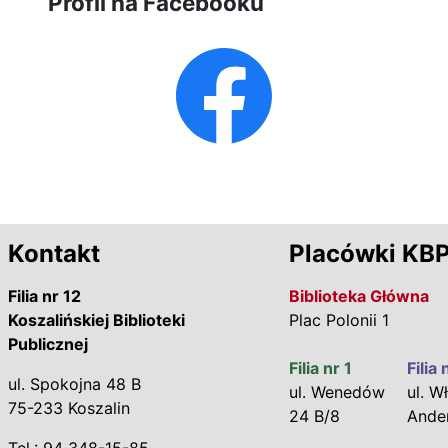
Profil na Facebooku
Kontakt
Placówki KB
Filia nr 12
Biblioteka Główna
Koszalińskiej Biblioteki
Plac Polonii 1
Publicznej
Filia nr 1
Filia 
ul. Spokojna 48 B
ul. Wenedów
ul. Wł
75-233 Koszalin
24 B/8
Ande
Tel.: 94 348-15-85