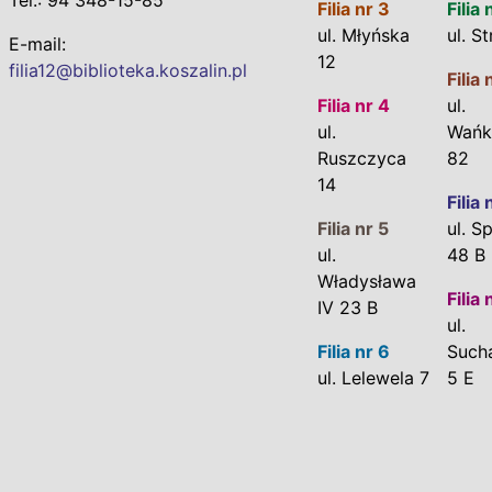
Filia nr 3
Filia 
ul. Młyńska
ul. S
E-mail:
12
filia12@biblioteka.koszalin.pl
Filia 
Filia nr 4
ul.
ul.
Wańk
Ruszczyca
82
14
Filia 
Filia nr 5
ul. S
ul.
48 B
Władysława
Filia 
IV 23 B
ul.
Filia nr 6
Such
ul. Lelewela 7
5 E