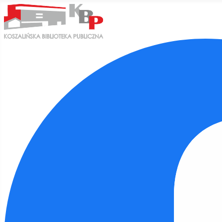
Ułatwienia dostępu
Odwróć kolory
Monochromatyczny
Ciemny kontrast
Jasny kontrast
Niskie nasycenie
Wysokie nasycenie
Zaznacz linki
Zaznacz nagłówki
Czytnik ekranu
Tryb czytania
Skalowanie treści
100
%