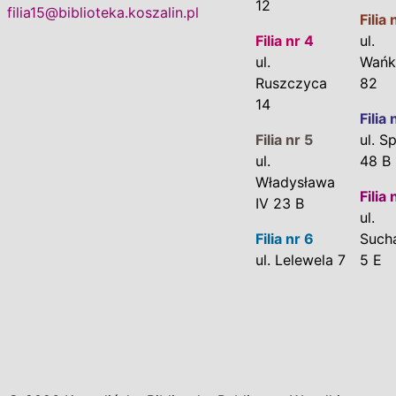
12
filia15@biblioteka.koszalin.pl
Filia 
Filia nr 4
ul.
ul.
Wańk
Ruszczyca
82
14
Filia 
Filia nr 5
ul. S
ul.
48 B
Władysława
Filia 
IV 23 B
ul.
Filia nr 6
Such
ul. Lelewela 7
5 E