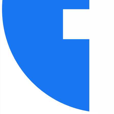
Czcionka
100
%
Wysokość linii
100
%
Odstęp liter
100
%
FILIA 15
Strona główna
Filia 15
NAGRODZENI CZYTELNICY W KONKURSIE
PLASTYCZNYM
Filia 15 - aktualności
NAGRODZENI CZYTELNICY W