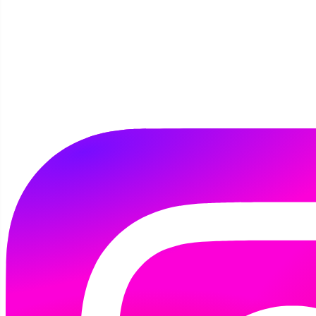
KONKURSIE PLASTYCZNYM
Szczegóły
Autor:
Kamila Tomaszewska
11 kwietnia 2018
11 kwietnia o godz. 10.00 w Koszalińskiej
Bibliotece Publicznej odbyła się
XV