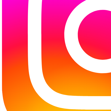
powiatowa dziecięca sesja naukowa
zatytułowana
„Podróż w kapeluszu za 100
tysięcy przez życie Adama Bahdaja”
. Młodzi
profesorowie zaprezentowali szereg referatów
na temat twórczości tego znanego autora
książek dla dzieci i młodzieży. W czasie jej
trwania, tradycyjnie już, zostali uhonorowani
zwycięzcy konkursu plastycznego pt.
„Ilustrujemy książki Adama Bahdaja”. W tym
roku z naszej filii nagrodzono 4 osoby:
Jessikę S.
Hannę B.
Julię K.
Alicję P.
Gratulujemy zwycięzcą i zachęcamy do