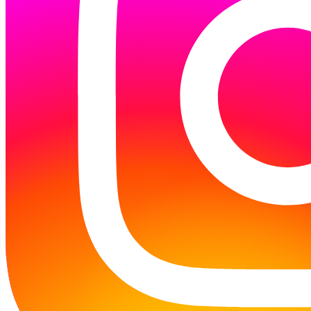
mówią, nie czytają i nie chodzą do biblioteki! A
jednak…Grupa czterolatków z Przedszkola nr
23, przekonała się o tym na własne oczy.
Dzieci przybyły do nas z pierwszą wizytą i
zapoznały się z zasadami korzystania z
biblioteki, dowiedziały się co robi bibliotekarz
w swojej pracy, a także wysłuchały ciekawej
opowieści Mamy Mu (zabawnej krowy), która
właśnie czytała książki wypożyczone z
biblioteki. Dzieci były zdziwione, że krowy
umieją czytać, ba... nawet wypożyczają książki
z biblioteki. Postanowiły więc rozejrzeć się po
naszej bibliotece, by znaleźć co nie co dla
siebie. Obiecały nawet zapisać się do
biblioteki, bo jak Mama Mu czyta i wypożycza
książki, to one też chcą tak samo! Więc… do