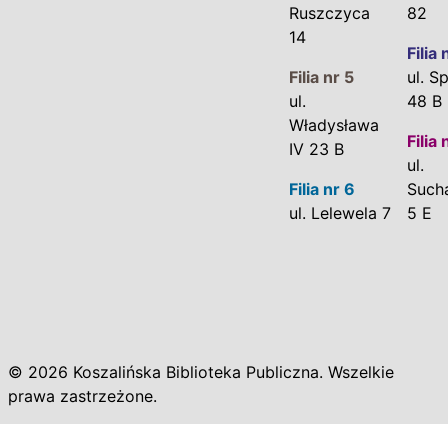
Ruszczyca
82
14
Filia 
Filia nr 5
ul. S
ul.
48 B
Władysława
Filia 
IV 23 B
ul.
Filia nr 6
Such
ul. Lelewela 7
5 E
© 2026 Koszalińska Biblioteka Publiczna. Wszelkie
prawa zastrzeżone.