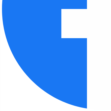
Czcionka
100
%
Wysokość linii
100
%
Odstęp liter
100
%
FILIA 15
Strona główna
Filia 15
Pierwsza wizyta przedszkolaków i Mama Mu w
bibliotece
Filia 15 - aktualności
Pierwsza wizyta przedszkolaków