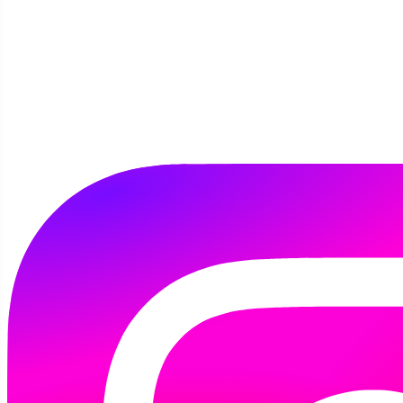
i Mama Mu w bibliotece
Szczegóły
Autor:
Kamila Tomaszewska
17 października 2017
Hmm krowa w bibliotece? I do tego jeszcze
umie czytać, mówić? Przecież krowy nie