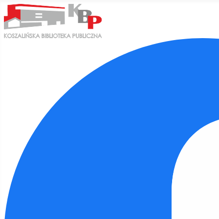
Ułatwienia dostępu
Odwróć kolory
Monochromatyczny
Ciemny kontrast
Jasny kontrast
Niskie nasycenie
Wysokie nasycenie
Zaznacz linki
Zaznacz nagłówki
Czytnik ekranu
Tryb czytania
Skalowanie treści
100
%