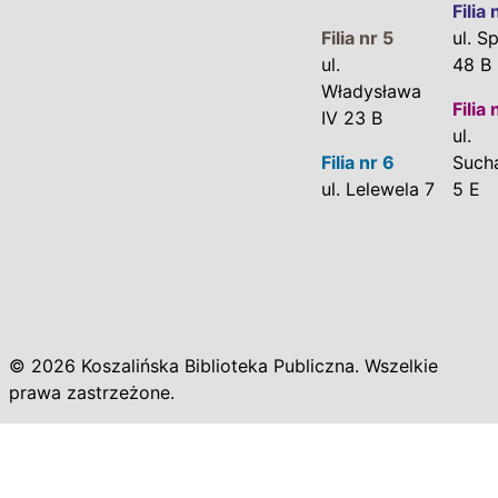
Filia 
Filia nr 5
ul. S
ul.
48 B
Władysława
Filia 
IV 23 B
ul.
Filia nr 6
Such
ul. Lelewela 7
5 E
© 2026 Koszalińska Biblioteka Publiczna. Wszelkie
prawa zastrzeżone.