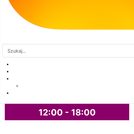
Zapraszamy!
Dzisiaj (06.08.2026 r.) Filia jest otwarta w
godzinach:
12:00 - 18:00