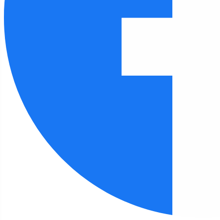
Czcionka
100
%
Wysokość linii
100
%
Odstęp liter
100
%
FILIA 15
Strona główna
Filia 15
"Znajdziesz mnie w bibliotece" - HISTORIA
Filia 15 - aktualności
"Znajdziesz mnie w bibliotece" -