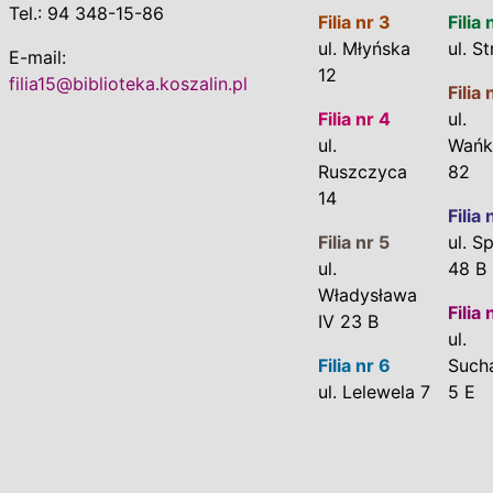
Tel.: 94 348-15-86
Filia nr 3
Filia 
ul. Młyńska
ul. S
E-mail:
12
filia15@biblioteka.koszalin.pl
Filia 
Filia nr 4
ul.
ul.
Wańk
Ruszczyca
82
14
Filia 
Filia nr 5
ul. S
ul.
48 B
Władysława
Filia 
IV 23 B
ul.
Filia nr 6
Such
ul. Lelewela 7
5 E