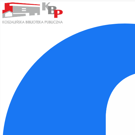
Ułatwienia dostępu
Odwróć kolory
Monochromatyczny
Ciemny kontrast
Jasny kontrast
Niskie nasycenie
Wysokie nasycenie
Zaznacz linki
Zaznacz nagłówki
Czytnik ekranu
Tryb czytania
Skalowanie treści
100
%