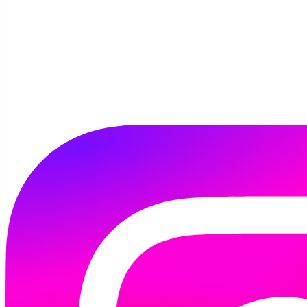
HISTORIA
Szczegóły
Autor:
Agnieszka Śmigielska
11 maja 2021
Co jeszcze znajdziemy w bibliotece? Na pewno
książki dotyczące historii. Poniżej
prezentujemy kilka wybranych tytułów,