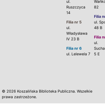
ul.
Wańk
Ruszczyca
82
14
Filia n
Filia nr 5
ul. Sp
ul.
48 B
Władysława
Filia n
IV 23 B
ul.
Filia nr 6
Sucha
ul. Lelewela 7
5 E
© 2026 Koszalińska Biblioteka Publiczna. Wszelkie
prawa zastrzeżone.