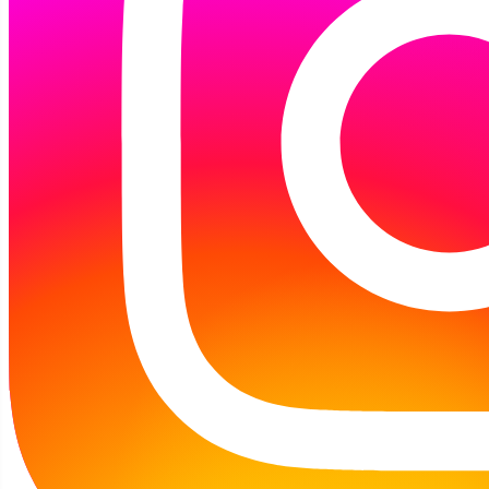
Na początku dostali mapy z planem biblioteki
i karty z zadaniami. A później zaczęło się.....
przewracanie biblioteki na lewą stronę.
Zaangażowanie z jakim młodzież
przeszukiwała regały w poszukiwaniu
konkretnych, trochę zaszyfrowanych pozycji,
przerosła nasze wyobrażenia.
Prezentacja książek pokazała przy okazji
dzieciakom co oznaczają dziwne numerki przy
regałach, jak znaleźć książkę o konkretnej
tematyce, albo jak znaleźć książkę danego
autora. Okazuje się, że kluczowa była tu
znajomość alfabetu.
W grze impro stworzyliśmy "Historię pewnej