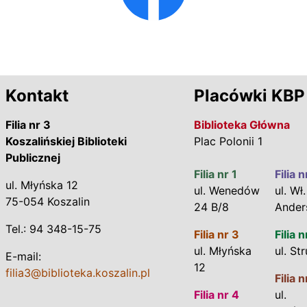
Kontakt
Placówki KBP
Filia nr 3
Biblioteka Główna
Koszalińskiej Biblioteki
Plac Polonii 1
Publicznej
Filia nr 1
Filia n
ul. Młyńska 12
ul. Wenedów
ul. Wł.
75-054 Koszalin
24 B/8
Ander
Tel.: 94 348-15-75
Filia nr 3
Filia n
ul. Młyńska
ul. St
E-mail:
12
filia3@biblioteka.koszalin.pl
Filia n
Filia nr 4
ul.