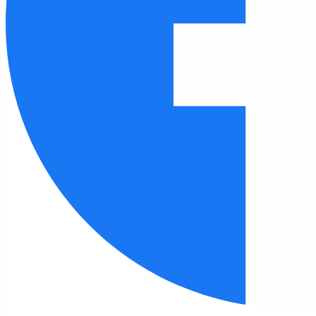
Czcionka
100
%
Wysokość linii
100
%
Odstęp liter
100
%
FILIA 3
Strona główna
Filia 3
Klub Miłośników Książki w roli Detektywów
Filia 3 - aktualności
Klub Miłośników Książki w roli