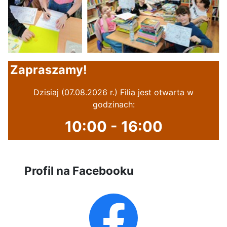
Zapraszamy!
Dzisiaj (07.08.2026 r.) Filia jest otwarta w
godzinach:
10:00 - 16:00
Profil na Facebooku