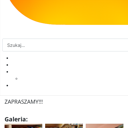
książki", bardzo starej książki i bardzo dziwną
historię...
A na zakończenie NAGRODA, ale nie tak od
razu- klubowicze znów dostali zaszyfrowaną
zagadkę- i tym razem poszło im świetnie.
Kolejne spotkanie 16.05.2024, godz.16.00.
Hasło spotkania to "Szkoła Magicznych
Zwierząt".
ZAPRASZAMY!!!
Galeria: