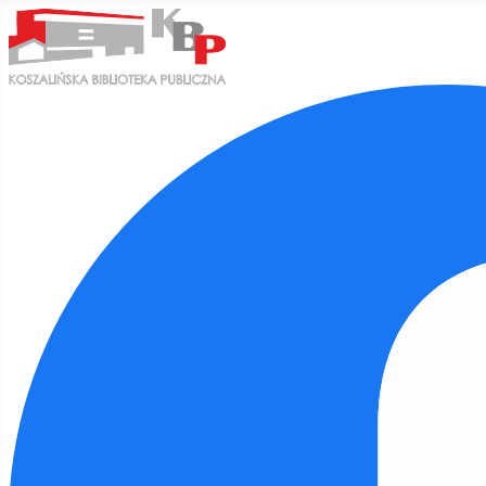
Ułatwienia dostępu
Odwróć kolory
Monochromatyczny
Ciemny kontrast
Jasny kontrast
Niskie nasycenie
Wysokie nasycenie
Zaznacz linki
Zaznacz nagłówki
Czytnik ekranu
Tryb czytania
Skalowanie treści
100
%