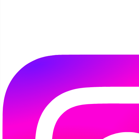
Detektywów
Szczegóły
Autor:
Kamila Tomaszewska
12 kwietnia 2024
W tym miesiącu dzieciaki z Klubu Książki
wcieliły się w rolę BIBLIOTECZNYCH
DETEKTYWÓW