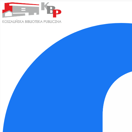
Ułatwienia dostępu
Odwróć kolory
Monochromatyczny
Ciemny kontrast
Jasny kontrast
Niskie nasycenie
Wysokie nasycenie
Zaznacz linki
Zaznacz nagłówki
Czytnik ekranu
Tryb czytania
Skalowanie treści
100
%