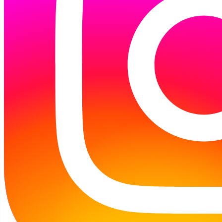
To pierwsza wizyta tej grupy w naszej
bibliotece, rozmawialiśmy o książkach,
zasadach korzystania z biblioteki
oraz czytaliśmy książki z serii o Śwince Malince
i Słoniu Leonie Mo Willems (bardzo się
spodobały dzieciom).
Prezentacja książek w naszej skromnej
bibliotece przypadła dzieciom do gustu, nie
mogły się oderwać od nich....
Na zakończenie mała gimnastyka dla ciała, bo
dusza zaspokojona pięknymi książkami i
niezapomnianymi wrażeniami.
Następna wizyta tej grupy już w październiku,
dzieciom dziękujemy za miłe spotkanie.