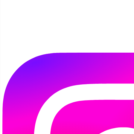
Szczegóły
Autor:
Kamila Tomaszewska
15 września 2022
Dziś naszą bibliotekę odwiedziły pięciolatki z
Przedszkola nr 9 "Bursztynek", grupa
"Wikingów".