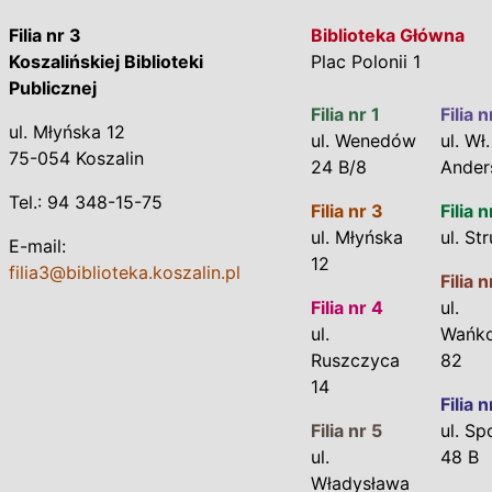
Filia nr 3
Biblioteka Główna
Koszalińskiej Biblioteki
Plac Polonii 1
Publicznej
Filia nr 1
Filia n
ul. Młyńska 12
ul. Wenedów
ul. Wł.
75-054 Koszalin
24 B/8
Ander
Tel.: 94 348-15-75
Filia nr 3
Filia n
ul. Młyńska
ul. St
E-mail:
12
filia3@biblioteka.koszalin.pl
Filia n
Filia nr 4
ul.
ul.
Wańk
Ruszczyca
82
14
Filia n
Filia nr 5
ul. Sp
ul.
48 B
Władysława