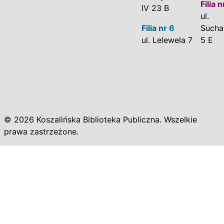
Filia n
IV 23 B
ul.
Filia nr 6
Sucha
ul. Lelewela 7
5 E
© 2026 Koszalińska Biblioteka Publiczna. Wszelkie
prawa zastrzeżone.