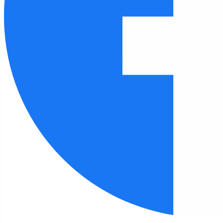
Czcionka
100
%
Wysokość linii
100
%
Odstęp liter
100
%
FILIA 3
Strona główna
Filia 3
Wikingowie w bibliotece!
Filia 3 - aktualności
Wikingowie w bibliotece!