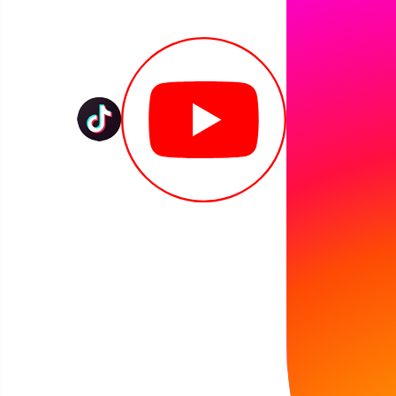
W środę w naszej bibliotece odbyły się wyjątko
czytaliśmy książkę “Wieloryb, który chciał więcej
Na podstawie tej pięknej opowieści rozmawialiśm
Jednym z naszych zadań było rozwiązanie zagade
a następnie dopasowywały takie same rybki do si
Nie zabrakło nam również czasu na zabawę z chu
wykonały kolorowe rybki z użyciem bibuły.