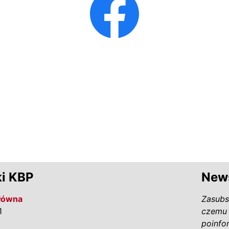
i KBP
News
Główna
Zasubs
1
czemu 
poinfo