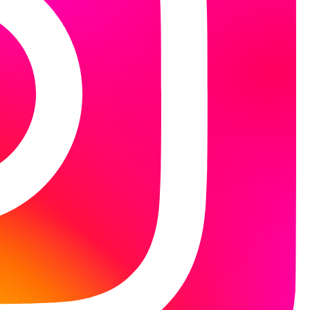
emia Małego Europejczyka, podczas których
jaźń, empatia i wdzięczność.
zieci z wielkim zaangażowaniem szukały rybek,
i i śmiechu. Na koniec zajęć przedszkolaki