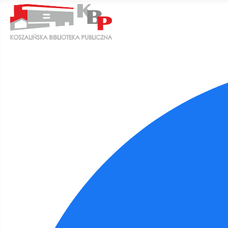
Ułatwienia dostępu
Odwróć kolory
Monochromatyczny
Ciemny kontrast
Jasny kontrast
Niskie nasycenie
Wysokie nasycenie
Zaznacz linki
Zaznacz nagłówki
Czytnik ekranu
Tryb czytania
Skalowanie treści
100
%