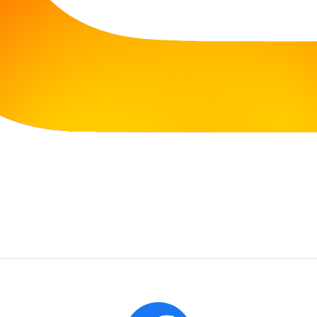
Dzisiaj (09.08.2026 r.) Filia jest
NIECZYNNA