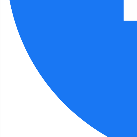
Filia 4 - aktualności
"Oceaniczna przygoda"
Szczegóły
Autor:
Monika Czarnecka
24 września 2024