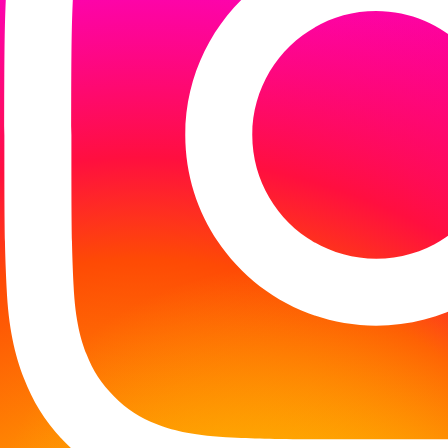
we zajęcia dla przedszkolaków z Przedszkola Akad
” autorstwa Rachel Bright.
y o ważnych wartościach w życiu, takich jak przy
k oraz odszukanie ukrytych rybek w bibliotece. D
ebie oraz bawiły się w łowienie rybek.
stą animacyjną, która dostarczyła mnóstwo radośc