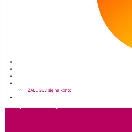
„Roztańczone Nutki” poćwiczyły celność.
Na zakończenie zajęć dzieci tworzyły własne tęc
Galeria:
ZALOGUJ się na konto
Zapraszamy!