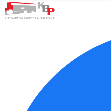
Ułatwienia dostępu
Odwróć kolory
Monochromatyczny
Ciemny kontrast
Jasny kontrast
Niskie nasycenie
Wysokie nasycenie
Zaznacz linki
Zaznacz nagłówki
Czytnik ekranu
Tryb czytania
Skalowanie treści
100
%