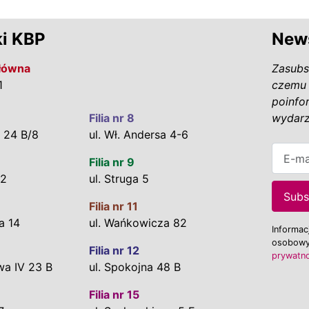
i KBP
News
Główna
Zasubs
1
czemu 
poinfo
Filia nr 8
wydarz
 24 B/8
ul. Wł. Andersa 4-6
E-mail
Filia nr 9
12
ul. Struga 5
Subs
Filia nr 11
a 14
ul. Wańkowicza 82
Informac
osobowy
Filia nr 12
prywatno
wa IV 23 B
ul. Spokojna 48 B
Filia nr 15