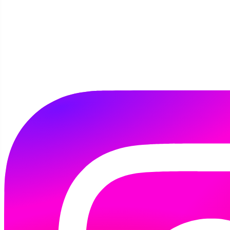
Dziś odwiedziły nas maluszki z pobliskiego
żłobka SKRZAT. Dzielne "skrzaty" dały radę
wysłuchać - czasem z otwartymi buziami -
dwóch historyjek i nawet pobawiły się z nami