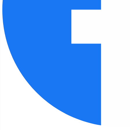
Czcionka
100
%
Wysokość linii
100
%
Odstęp liter
100
%
FILIA 6
Strona główna
Filia 6
Elfy w bibliotece
Filia 6 - aktualności
Elfy w bibliotece
Szczegóły
Autor:
Ewa Walker
19 maja 2026