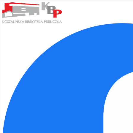
Ułatwienia dostępu
Odwróć kolory
Monochromatyczny
Ciemny kontrast
Jasny kontrast
Niskie nasycenie
Wysokie nasycenie
Zaznacz linki
Zaznacz nagłówki
Czytnik ekranu
Tryb czytania
Skalowanie treści
100
%