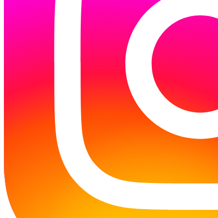
w naśladowanie "żywych" książkowych
ilustracji. Dziękujemy paniom i dzieciom za
przemiłe spotkanie...
Dzisiaj (08.08.2026 r.) Filia jest
NIECZYNNA
Profil na Facebooku