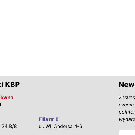
i KBP
News
Główna
Zasubs
1
czemu 
poinfo
Filia nr 8
wydarz
 24 B/8
ul. Wł. Andersa 4-6
E-mail