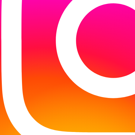
zo kolorowo.
ej nr 18 im. Jana Matejki w Koszalinie oraz Kolor
iliśmy i odpowiedzieliśmy sobie na pytanie - jak
 są nam bardzo potrzebne.