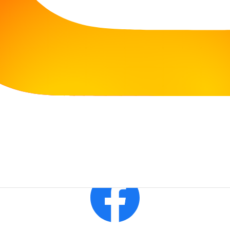
Dzisiaj (07.08.2026 r.) Filia jest otwarta w godzinach:
10:00 - 16:00