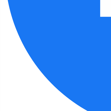
Filia 6 - aktualności
O emocjach
Szczegóły
Autor:
Ewa Walker
08 maja 2026