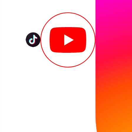
TYDZIEŃ BIBLIOTEK rozpoczęłyśmy głośno i bard
Za sprawą uczniów z klasy II a Szkoły Podstawow
emocjami. Nazwaliśmy je, posegregowaliśmy, oswo
doszliśmy też do wniosku, że wszystkie emocje
Galeria: