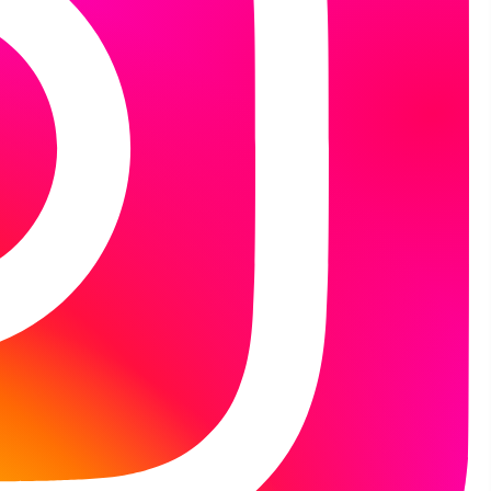
owego Potwora, rozprawiliśmy się z różnorodnymi
 radzić sobie z tymi najtrudniejszymi. Wspólnie