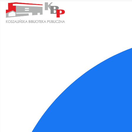
Ułatwienia dostępu
Odwróć kolory
Monochromatyczny
Ciemny kontrast
Jasny kontrast
Niskie nasycenie
Wysokie nasycenie
Zaznacz linki
Zaznacz nagłówki
Czytnik ekranu
Tryb czytania
Skalowanie treści
100
%