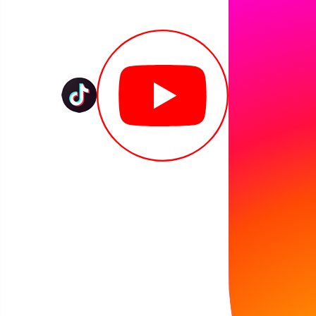
Trwa Tydzień Bibliotek – idealny moment, by po
Rozmawialiśmy o książce Katarzyny Drogi "Czarne
emocji opowieść o ludziach wrzuconych w wir dr
rodzą się uczucia i dojrzewają trudne decyzje.
Dyskutowaliśmy o aktualności tematu epidemii i
czy ekstremalne sytuacje potrafią ją wzmocnić,
To było spotkanie pełne emocji, refleksji i żywej