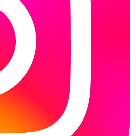
emii ospy we Wrocławiu". To poruszająca, pełna
 jak w obliczu zagrożenia splatają się losy,
świadczeniami, o miłości w czasach kryzysu –
orach.
ak do gustu mieszanie fikcji literackiej z