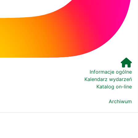
h czytelników. Niemniej Czarne lato zostaje w
bą bliskości.
Informacje ogólne
Kalendarz wydarzeń
Katalog on-line
Archiwum