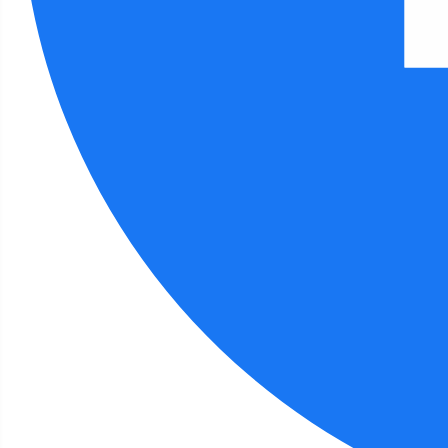
Filia 9 - aktualności
Tydzień Bibliotek - spotk
Szczegóły
Autor:
Barbara Smagała
14 maja 2026