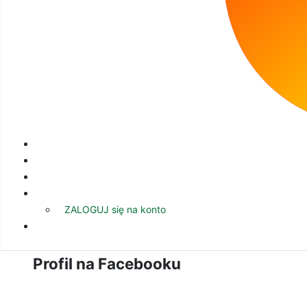
faktami historycznymi, co wywołało ciekawą dys
pamięci na długo i skłania do rozmów o tym, jak
Dziękujemy uczestniczkom za ważne spostrzeżen
Zapraszamy!
ZALOGUJ się na konto
Profil na Facebooku