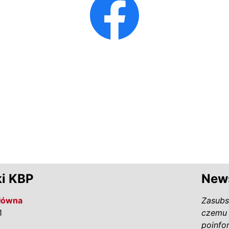
i KBP
News
Główna
Zasubs
1
czemu 
poinfo