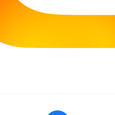
kusję o granicach swobody twórczej i oczekiwaniac
 radzimy sobie ze strachem, niepewnością i potrze
ia i już zapraszamy na kolejne spotkanie.
Dzisiaj (07.08.2026 r.) Filia jest otwarta w godzinach:
10:00 - 16:00