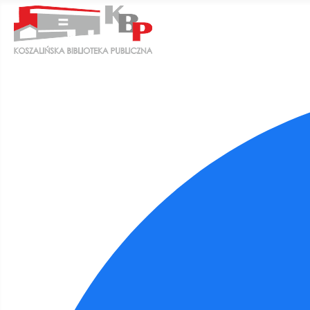
Ułatwienia dostępu
Odwróć kolory
Monochromatyczny
Ciemny kontrast
Jasny kontrast
Niskie nasycenie
Wysokie nasycenie
Zaznacz linki
Zaznacz nagłówki
Czytnik ekranu
Tryb czytania
Skalowanie treści
100
%