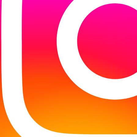
dzielić się wrażeniami ze spotkania naszego DKK!
 lato. Opowieść o miłości i śmierci w czasie epid
amatycznych wydarzeń 1963 roku. Autorka pokazuje,
 tym, jak mocno ta historia rezonuje z naszymi do
 a także o odwadze bohaterów i ich moralnych wyb
 dyskusji. Nie wszystkim uczestnikom przypadło jedn