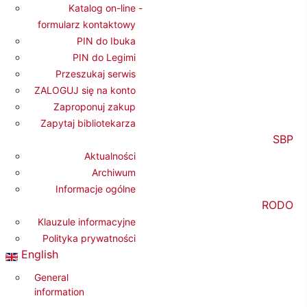
Katalog on-line -
formularz kontaktowy
PIN do Ibuka
letter
PIN do Legimi
Przeszukaj serwis
krybuj nasz newsletter, dzięki
ZALOGUJ się na konto
zawsze będziesz
Zaproponuj zakup
rmowany o nadchodzących
Zapytaj bibliotekarza
eniach w Bibliotece.
SBP
Aktualności
Archiwum
Informacje ogólne
krybuj
Zrezygnuj
RODO
Klauzule informacyjne
ja o przetwarzaniu danych
Polityka prywatności
ch znajduje się w
Polityce
English
ści
.
General
information