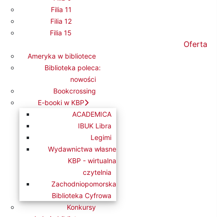
Filia 11
Filia 12
Filia 15
Oferta
Ameryka w bibliotece
Biblioteka poleca:
nowości
lastik, tektura, kolorowa ; w
Bookcrossing
rukcja.
E-booki w KBP
jonerskich pionków, 28 kart "Tytuł
ACADEMICA
yki", 16 kart "Zabawki", 1 plik
IBUK Libra
Legimi
ki, 12 psich hoteli, 2 kostki,
Wydawnictwa własne
KBP - wirtualna
czytelnia
Zachodniopomorska
Biblioteka Cyfrowa
Konkursy