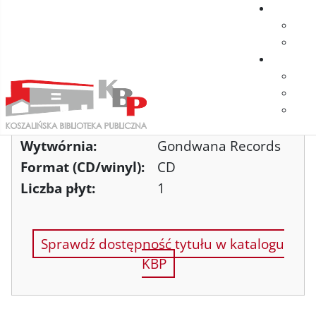
Rachel
Speaking to the Past
Gustav
Nora
Wykonawca:
Hania Rani
Rok:
2026
Wytwórnia:
Gondwana Records
Format (CD/winyl):
CD
Liczba płyt:
1
Sprawdź dostępność tytułu w katalogu
KBP