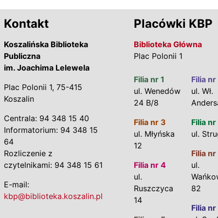
Kontakt
Placówki KBP
Koszalińska Biblioteka
Biblioteka Główna
Publiczna
Plac Polonii 1
im. Joachima Lelewela
Filia nr 1
Filia nr
Plac Polonii 1, 75-415
ul. Wenedów
ul. Wł.
Koszalin
24 B/8
Anders
Centrala: 94 348 15 40
Filia nr 3
Filia nr
Informatorium: 94 348 15
ul. Młyńska
ul. Str
64
12
Rozliczenie z
Filia nr
czytelnikami: 94 348 15 61
Filia nr 4
ul.
ul.
Wańko
E-mail:
Ruszczyca
82
kbp@biblioteka.koszalin.pl
14
Filia nr