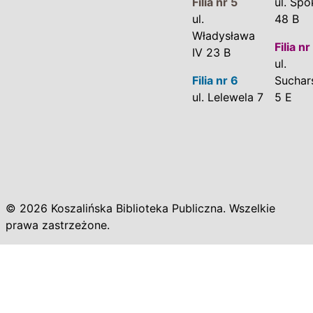
Filia nr 5
ul. Spo
ul.
48 B
Władysława
Filia nr
IV 23 B
ul.
Filia nr 6
Suchar
ul. Lelewela 7
5 E
© 2026 Koszalińska Biblioteka Publiczna. Wszelkie
prawa zastrzeżone.