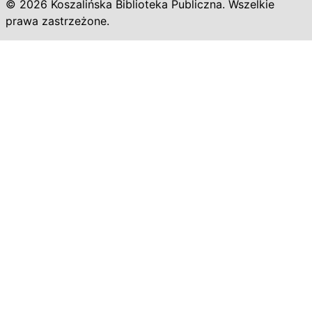
© 2026 Koszalińska Biblioteka Publiczna. Wszelkie
prawa zastrzeżone.