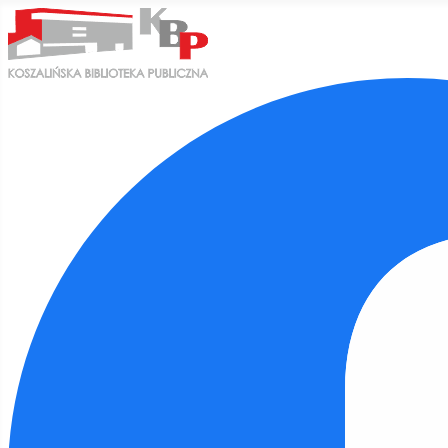
Ułatwienia dostępu
Odwróć kolory
Monochromatyczny
Ciemny kontrast
Jasny kontrast
Niskie nasycenie
Wysokie nasycenie
Zaznacz linki
Zaznacz nagłówki
Czytnik ekranu
Tryb czytania
Skalowanie treści
100
%