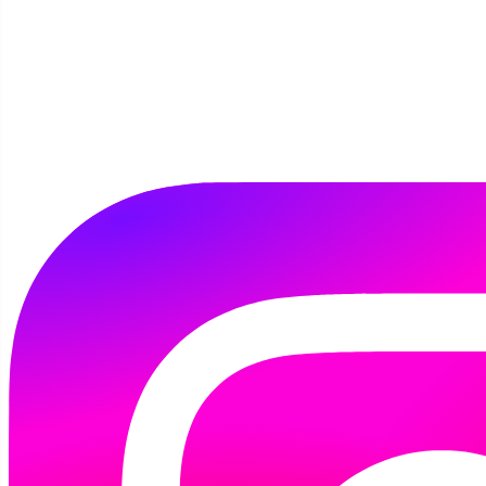
Przejdź do miesiąca
Październik 2023
Poniedziałek
Wtorek
Środa
Czwartek
Piątek
Sobota
Niedziela
25
26
27
28
29
30
1