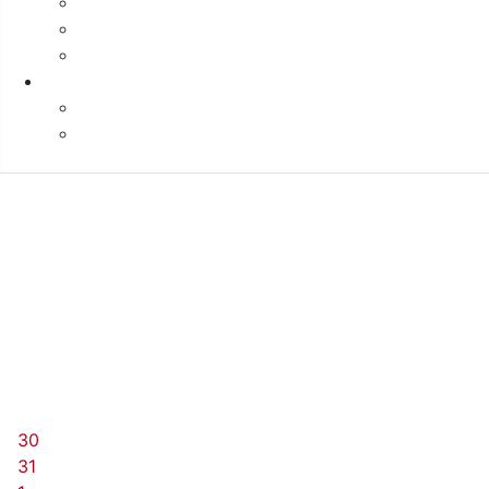
29
10:00 Kurs komputerowy dla Seniorów
10:00 Kurs komputerowy dla Seniorów
30
31