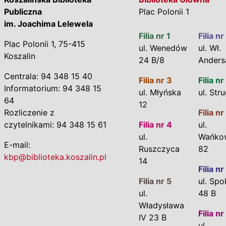
Publiczna
Plac Polonii 1
im. Joachima Lelewela
Filia nr 1
Filia nr
Plac Polonii 1, 75-415
ul. Wenedów
ul. Wł.
Koszalin
24 B/8
Anders
Centrala: 94 348 15 40
Filia nr 3
Filia nr
Informatorium: 94 348 15
ul. Młyńska
ul. Str
64
12
Rozliczenie z
Filia nr
czytelnikami: 94 348 15 61
Filia nr 4
ul.
ul.
Wańko
E-mail:
Ruszczyca
82
kbp@biblioteka.koszalin.pl
14
Filia nr
Filia nr 5
ul. Spo
ul.
48 B
Władysława
Filia nr
IV 23 B
ul.