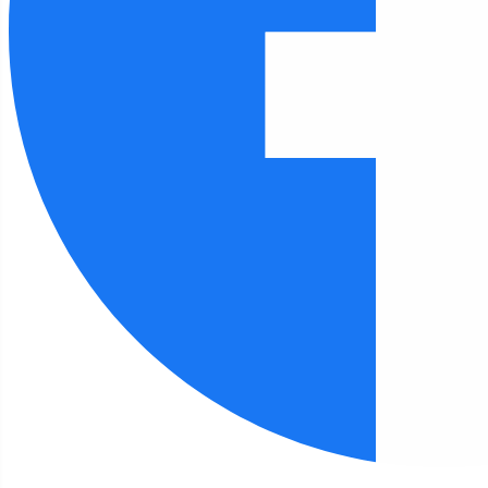
Czcionka
100
%
Wysokość linii
100
%
Odstęp liter
100
%
Strona główna
Biblioteka
Kalendarz wydarzeń
Kalendarz wydarzeń
Październik,
2023
Rok
Miesiąc
Tydzień
Dzień
Przejdź do miesiąca
Szukaj