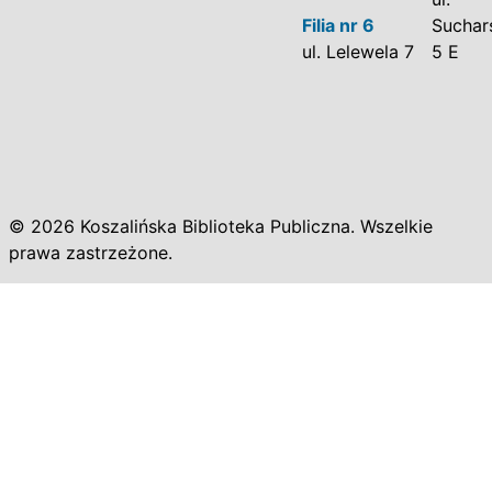
Filia nr 6
Suchar
ul. Lelewela 7
5 E
© 2026 Koszalińska Biblioteka Publiczna. Wszelkie
prawa zastrzeżone.