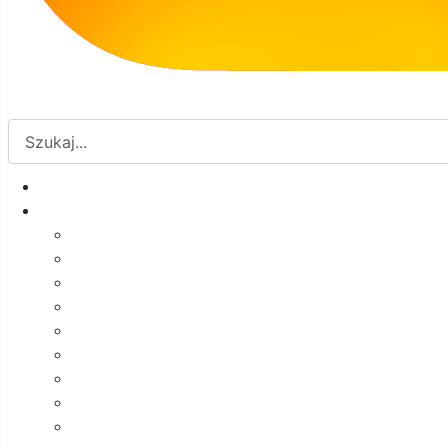
10:00 Spotkanie autorskie z Renatą Piątkowską
10
11
12
13
14