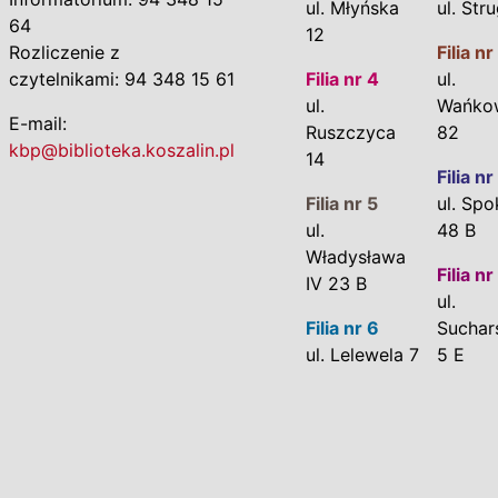
ul. Młyńska
ul. Str
64
12
Rozliczenie z
Filia nr
czytelnikami: 94 348 15 61
Filia nr 4
ul.
ul.
Wańko
E-mail:
Ruszczyca
82
kbp@biblioteka.koszalin.pl
14
Filia nr
Filia nr 5
ul. Spo
ul.
48 B
Władysława
Filia nr
IV 23 B
ul.
Filia nr 6
Suchar
ul. Lelewela 7
5 E