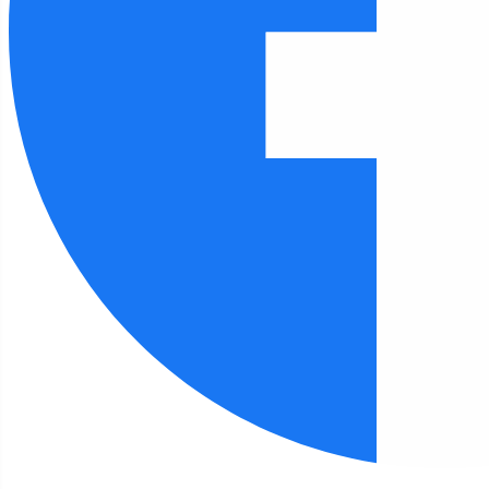
Czcionka
100
%
Wysokość linii
100
%
Odstęp liter
100
%
Strona główna
Biblioteka
Kalendarz wydarzeń
Kalendarz wydarzeń
Marzec,
2025
Rok
Miesiąc
Tydzień
Dzień
Przejdź do miesiąca
Szukaj