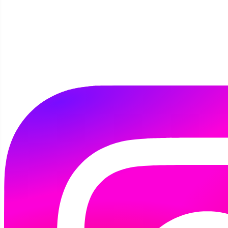
Przejdź do miesiąca
Luty
Marzec 2025
Kwiecień
Poniedziałek
Wtorek
Środa
Czwartek
Piątek
Sobota
Niedziela
24
25
26
27
28