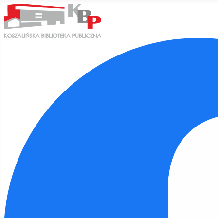
Ułatwienia dostępu
Odwróć kolory
Monochromatyczny
Ciemny kontrast
Jasny kontrast
Niskie nasycenie
Wysokie nasycenie
Zaznacz linki
Zaznacz nagłówki
Czytnik ekranu
Tryb czytania
Skalowanie treści
100
%