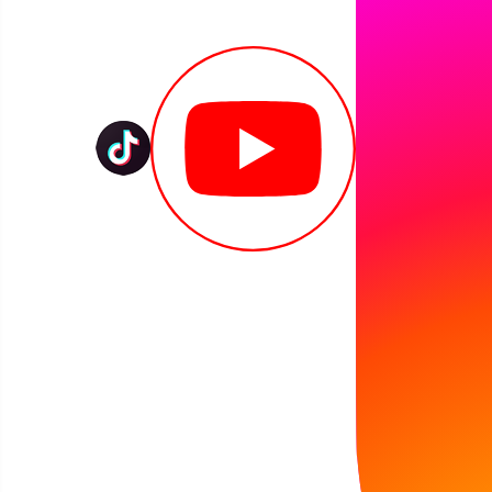
17:00 Konkurs poetycki "Koszalińska Niezapominajka 20
12
13
14
15
16