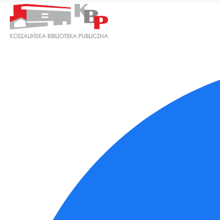
Ułatwienia dostępu
Odwróć kolory
Monochromatyczny
Ciemny kontrast
Jasny kontrast
Niskie nasycenie
Wysokie nasycenie
Zaznacz linki
Zaznacz nagłówki
Czytnik ekranu
Tryb czytania
Skalowanie treści
100
%