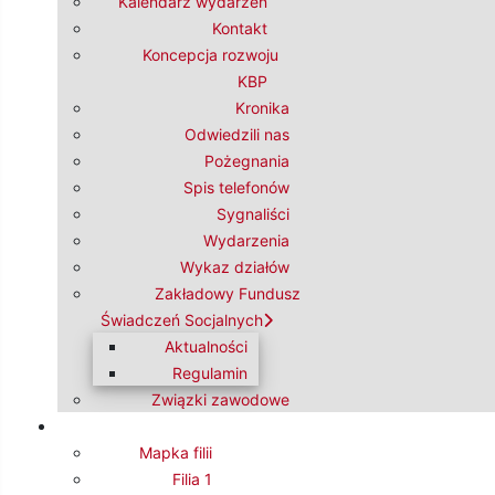
20
Kalendarz wydarzeń
21
Kontakt
22
Koncepcja rozwoju
23
KBP
24
Kronika
25
Odwiedzili nas
Pożegnania
Spis telefonów
Sygnaliści
Wydarzenia
Wykaz działów
Zakładowy Fundusz
Świadczeń Socjalnych
Aktualności
26
Regulamin
27
Związki zawodowe
28
29
Mapka filii
30
Filia 1