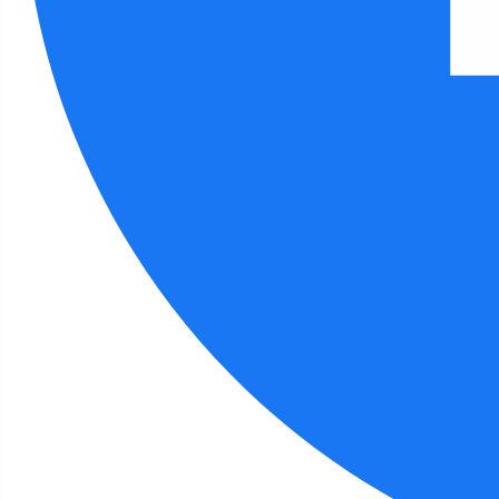
Przejdź do miesiąca
Kwiecień
Maj 2025
Czerwiec
Poniedziałek
Wtorek
Środa
Czwartek
Piątek
Sobota
Niedziela
28
29
30
1