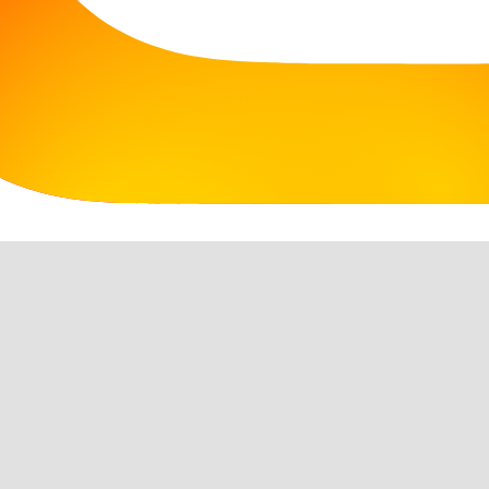
 przedszkolaków "Małgorzatki"