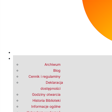
17
18
10:00 Finał Powiatowego przeglądu recytatorskiego dla
Archiwum
Blog
Cennik i regulaminy
Deklaracja
dostępności
Godziny otwarcia
Historia Biblioteki
19
Informacje ogólne