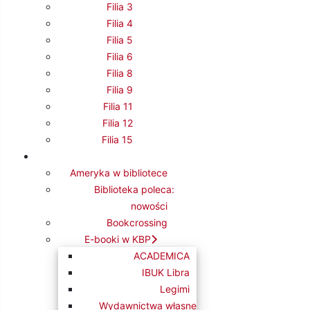
31
Filia 3
1
Filia 4
Filia 5
10:00 Powiatowe Święto Czytelnika Dziecięcego
Filia 6
Filia 8
Filia 9
Filia 11
Filia 12
Filia 15
Ameryka w bibliotece
Biblioteka poleca:
nowości
Bookcrossing
E-booki w KBP
ACADEMICA
IBUK Libra
BG - pozostałe wydarzenia
Legimi
Wszystkie kategorie
Wydawnictwa własne